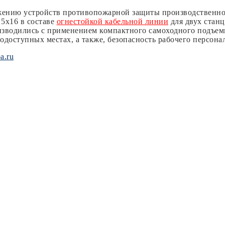
ению устройств противопожарной защиты производственног
5х16 в составе
огнестойкой кабельной линии
для двух стан
водились с применением компактного самоходного подъемн
доступных местах, а также, безопасность рабочего персона
а.ru